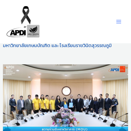
Skip
to
content
พิธีลงนามบันทึกความร่วมมือทางวิชาการ (MOU) ระหว่าง
มหาวิทยาลัยเกษมบัณฑิต และ โรงเรียนราชวินิตสุวรรณภูมิ