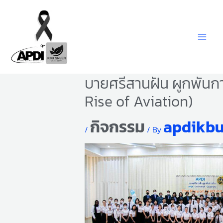
Skip
to
content
บายศรีสานฝัน ผูกพันก
Rise of Aviation)
กิจกรรม
apdikb
/
/ By