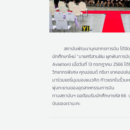
สถาบันพัฒนาบุคลากรการบิน ได้จัด
นักศึกษาใหม่ “บายศรีสานฝัน ผูกพันการบิ
Aviation)
เมื่อวันที่ 13 กรกฎาคม 2566
ได้
วิทยากรพิเศษ คุณปอนด์ ภริษา ยาคอปเช่
มาร่วมแชร์มุมมองแนวคิด ก้าวแรกในรั้วมห
พุ่งทะยานของอุตสาหกรรมการบิน
ทางสถาบันฯ ขอต้อนรับนักศึกษารหัส 66 เ
บินของเรานะคะ