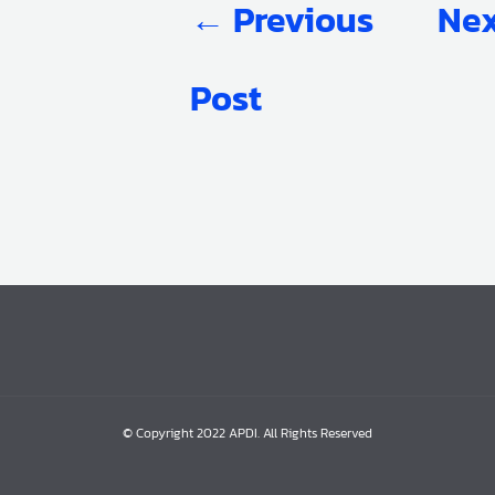
←
Previous
Nex
Post
© Copyright 2022 APDI. All Rights Reserved