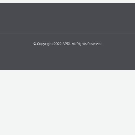
© Copyright 2022 APDI. All Rights Reserved