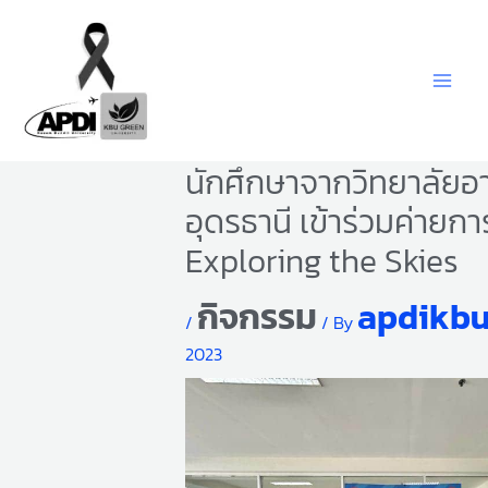
Skip
to
content
นักศึกษาจากวิทยาลัยอ
อุดรธานี เข้าร่วมค่ายกา
Exploring the Skies
กิจกรรม
apdikb
/
/ By
2023