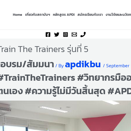
Home
เกี่ยวกับสถาบันฯ
หลักสูตร APDI
สมัครเรียนกับเรา
งานวิจัยและนวัต
Train The Trainers รุ่นที่ 5
อบรม/สัมมนา
apdikbu
/
/ By
/
September 
#TrainTheTrainers #วิทยากรมื
ตนเอง #ความรู้ไม่มีวันสิ้นสุด #A