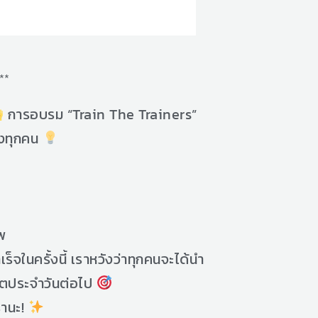
**
การอบรม “Train The Trainers”
ของทุกคน
าพ
็จในครั้งนี้ เราหวังว่าทุกคนจะได้นำ
วิตประจำวันต่อไป
รานะ!