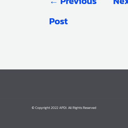
←
Previous
Nex
Post
© Copyright 2022 APDI. All Rights Reserved