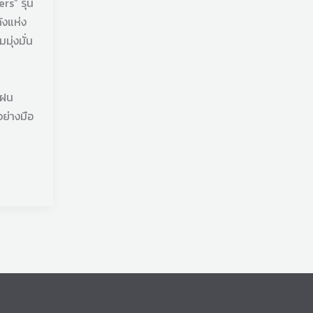
rs” รุ่น
ังแห่ง
มุ่งมั่น
กฝน
ย่างมือ