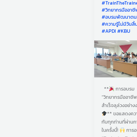
The
#TrainTheTrain
#วิทยากรมืออาชี
Trainers
#อบรมพัฒนาตน
รุ่น
#ความรู้ไม่มีวันสิ้
ที่
#APDI #KBU
5
**
การอบรม
“วิทยากรมืออาชีพ” 
สำเร็จลุล่วงอย่า
** ขอแสดงควา
กับทุกท่านที่ผ่า
ในครั้งนี้!
การอ