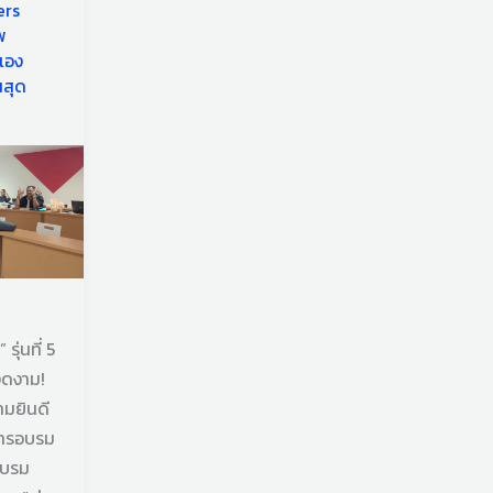
ers
พ
เอง
นสุด
รุ่นที่ 5
งงดงาม!
มยินดี
นการอบรม
บรม