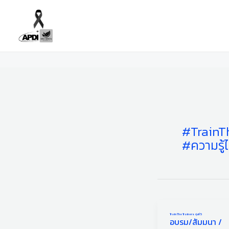
Skip
to
content
#TrainT
#ความรู้
Train The Trainers รุ่นที่ 5
Train
อบรม/สัมมนา
/