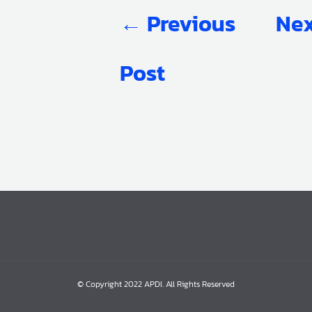
←
Previous
Nex
Post
© Copyright 2022 APDI. All Rights Reserved