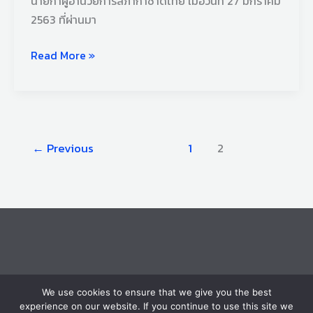
นายิกาผู้อำนวยการสภากาชาดไทย เมื่อวันที่ 27 มกราคม
ดี
2563 ที่ผ่านมา
เด่น
โล่
Read More »
พระราชทาน
←
Previous
1
2
We use cookies to ensure that we give you the best
© Copyright 2022 APDI. All Rights Reserved
experience on our website. If you continue to use this site we