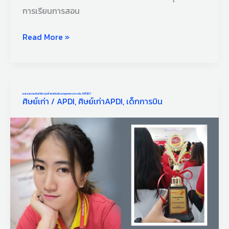
การเรียนการสอน
Read More »
แสดงความยินดีกับรุ่นพี่ สถาบันพัฒนาบุคลากรการบิน APDI57
แสดง
ศิษย์เก่า
/
APDI
,
ศิษย์เก่าAPDI
,
เด็กการบิน
ความ
ยินดี
กับ
รุ่น
พี่
สถาบัน
พัฒนา
บุคลากร
การ