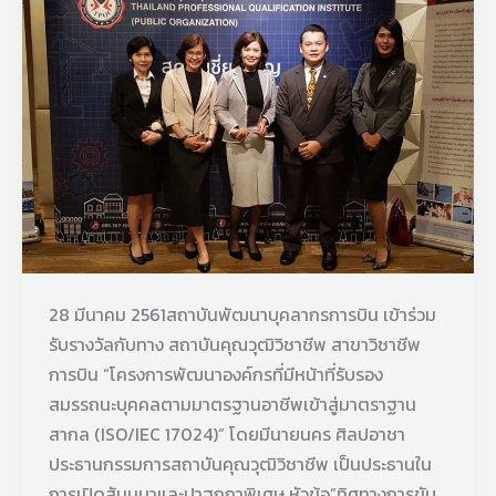
ต้นแบบ
ISO/IEC17024
28 มีนาคม 2561สถาบันพัฒนาบุคลากรการบิน เข้าร่วม
รับรางวัลกับทาง สถาบันคุณวุฒิวิชาชีพ สาขาวิชาชีพ
การบิน “โครงการพัฒนาองค์กรที่มีหน้าที่รับรอง
สมรรถนะบุคคลตามมาตรฐานอาชีพเข้าสู่มาตราฐาน
สากล (ISO/IEC 17024)” โดยมีนายนคร ศิลปอาชา
ประธานกรรมการสถาบันคุณวุฒิวิชาชีพ เป็นประธานใน
การเปิดสัมมนาและปาฐกถาพิเศษ หัวข้อ”ทิศทางการขับ