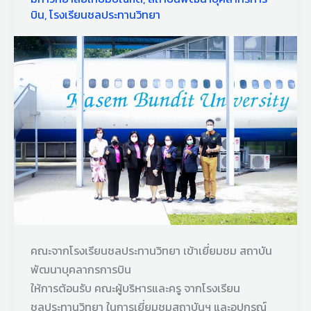
บิน
,
โรงเรียนชลประทานวิทยา
โรงเรียน
ชลประทาน
วิทยา
เข้า
เยี่ยม
ชม
สถาบัน
พัฒนา
บุคลากร
การ
บิน
คณะจากโรงเรียนชลประทานวิทยา เข้าเยี่ยมชม สถาบัน
พัฒนาบุคลากรการบิน
ให้การต้อนรับ คณะผู้บริหารและครู จากโรงเรียน
ชลประทานวิทยา ในการเยี่ยมชมสถาบันฯ และอุปกรณ์