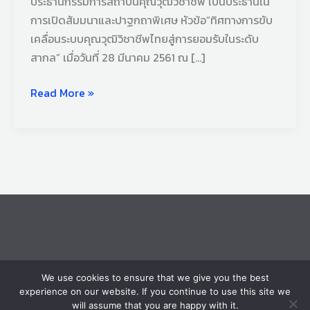
ประธานกรรมการสถาบันคุณวุฒิวิชาชีพ เป็นประธานใน
การเปิดสัมมนาและปาฐกถาพิเศษ หัวข้อ”ทิศทางการขับ
เคลื่อนระบบคุณวุฒิวิชาชีพไทยสู่การยอมรับในระดับ
สากล” เมื่อวันที่ 28 มีนาคม 2561 ณ […]
Read More »
We use cookies to ensure that we give you the best
© Copyright 2022 APDI. All Rights Reserved
experience on our website. If you continue to use this site we
will assume that you are happy with it.