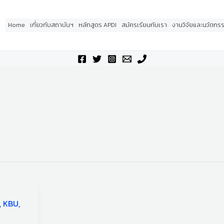
Home
เกี่ยวกับสถาบันฯ
หลักสูตร APDI
สมัครเรียนกับเรา
งานวิจัยและนวัตกร
,
KBU
,