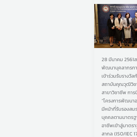
องค์กร
ต้นแบบ
ISO/IEC17024
28 มีนาคม 2561ส
พัฒนาบุคลากรกา
เข้าร่วมรับรางวัล
สถาบันคุณวุฒิวิช
สาขาวิชาชีพ การบ
“โครงการพัฒนาอง
มีหน้าที่รับรองส
บุคคลตามมาตรฐ
อาชีพเข้าสู่มาตร
สากล (ISO/IEC 1