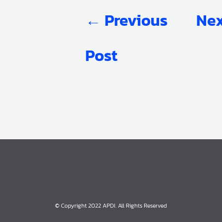
←
Previous
Nex
Post
© Copyright 2022 APDI. All Rights Reserved