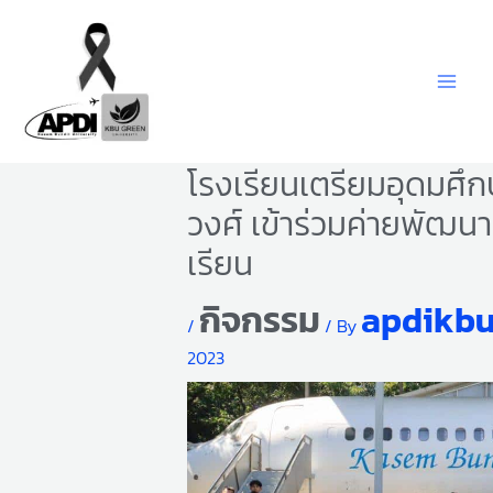
Skip
to
content
โรงเรียนเตรียมอุดมศึก
วงศ์ เข้าร่วมค่ายพัฒน
เรียน
กิจกรรม
apdikb
/
/ By
2023