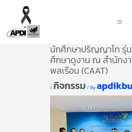
Skip
to
content
นักศึกษาปริญญาโท รุ่นที
ศึกษาดูงาน ณ สำนักง
พลเรือน (CAAT)
กิจกรรม
apdikb
/
/ By