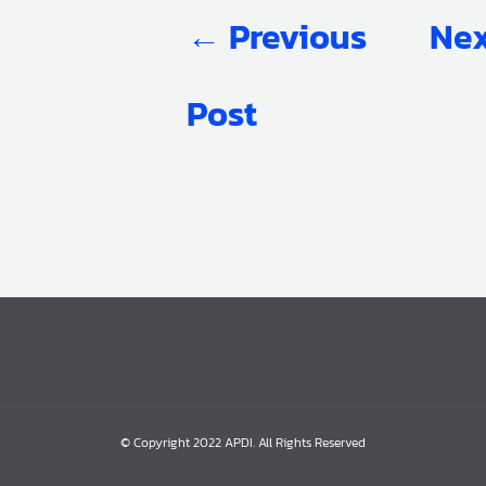
←
Previous
Nex
Post
© Copyright 2022 APDI. All Rights Reserved